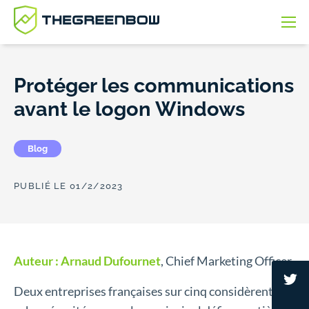
RETOUR
RETOUR
RETOUR
RETOUR
RETOUR
Protéger les communications
Cas d’usage
Produits et services
Ressources
Partenaires
Société
avant le logon Windows
Nomadisme
Endpoint Secure Connection
Blog
Programme partenaire
Vision et mission
Blog
Diffusion Restreinte
Bowrealis Console
eBook
Devenir revendeur
Engagements
PUBLIÉ LE 01/2/2023
Communications critiques
Nos services professionnels
WebTV
Rechercher un partenaire
Recrutement
Maintenance / Logistique
Vidéo
Nos actualités
Auteur : Arnaud Dufournet
, Chief Marketing Officer
Deux entreprises françaises sur cinq considèrent la
Sous-traitance
Webinaire