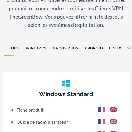
produits. Vous y trouverez tous les documents utiles
pour mieux comprendre et utiliser les Clients VPN
TheGreenBow. Vous pouvez filtrer la liste dessous
selon les systèmes d’exploitation.
TOUS
WINDOWS
MACOS / IOS
ANDROID
LINUX
S
Windows Standard
Fiche produit
Guide de l'administrateur