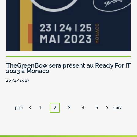
TheGreenBow sera présent au Ready For IT
2023 à Monaco
20/4/2023
prec
1
2
3
4
5
suiv