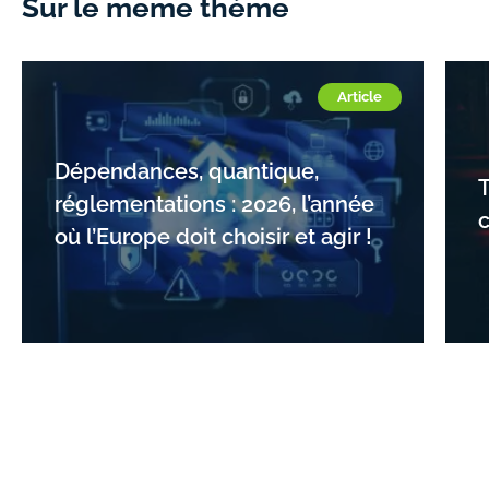
Sur le même thème
Article
Dépendances, quantique,
réglementations : 2026, l’année
c
où l’Europe doit choisir et agir !