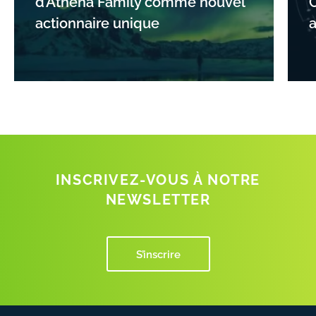
d’Athena Family comme nouvel
C
actionnaire unique
INSCRIVEZ-VOUS À NOTRE
NEWSLETTER
S’inscrire