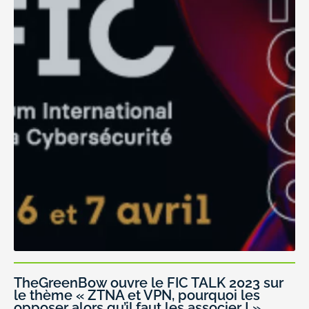
TheGreenBow ouvre le FIC TALK 2023 sur
le thème « ZTNA et VPN, pourquoi les
opposer alors qu’il faut les associer ! »