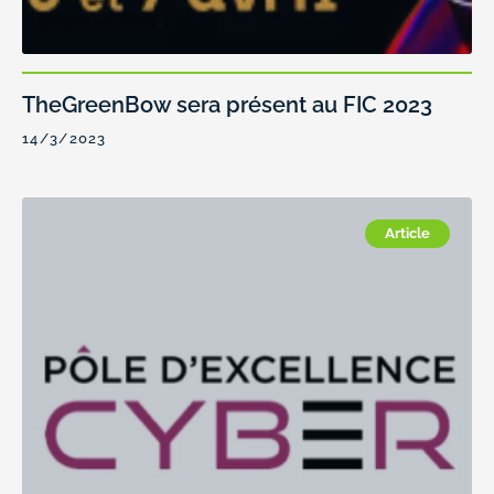
TheGreenBow sera présent au FIC 2023
14/3/2023
Article