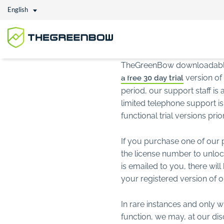
English
TheGreenBow downloadable S
Home
//
Terms and Conditions of Sale
version of 
a free 30 day trial
period, our support staff is a
limited telephone support is
functional trial versions pri
If you purchase one of our p
the license number to unloc
is emailed to you, there wil
your registered version of o
In rare instances and only w
function, we may, at our dis