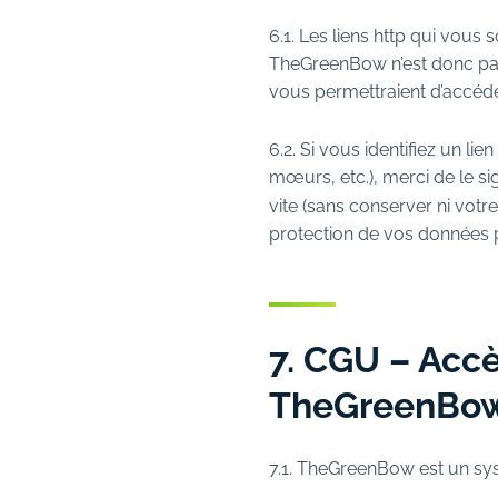
6.1. Les liens http qui vous
TheGreenBow n’est donc pas
vous permettraient d’accéde
6.2. Si vous identifiez un li
mœurs, etc.), merci de le si
vite (sans conserver ni votr
protection de vos données 
7. CGU – Accè
TheGreenBo
7.1. TheGreenBow est un sy