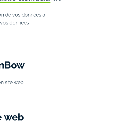
tion de vos données à
e vos données
eenBow
n site web.
te web