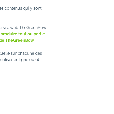
les contenus qui y sont
 du site web TheGreenBow
produire tout ou partie
t de TheGreenBow.
ctuelle sur chacune des
iser en ligne ou (ii)