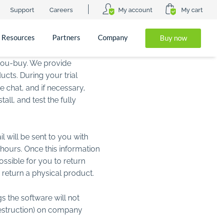
Support
Careers
My account
My cart
Resources
Partners
Company
Buy now
you-buy. We provide
cts. During your trial
ve chat, and if necessary,
ll, and test the fully
l will be sent to you with
hours. Once this information
ossible for you to return
o return a physical product.
s the software will not
 Destruction) on company