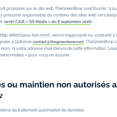
 sont proposés sur le site web TheGreenBow sont fournis “
à bu
 présumé responsable du contenu des sites web vers lesquel
r (
).
arrêt CJUE « GS Media » du 8 septembre 2016
en http défectueux (lien mort, renvoi inapproprié ou contraire 
gnaler à l’adresse
. TheGreenBow cor
contact@thegreenbow.com
e nom, ni votre adresse mail d’envoi de cette information. Lisez
personnelles » pour vous en assurer.
s ou maintien non autorisés a
w
stème de traitement automatisé de données.